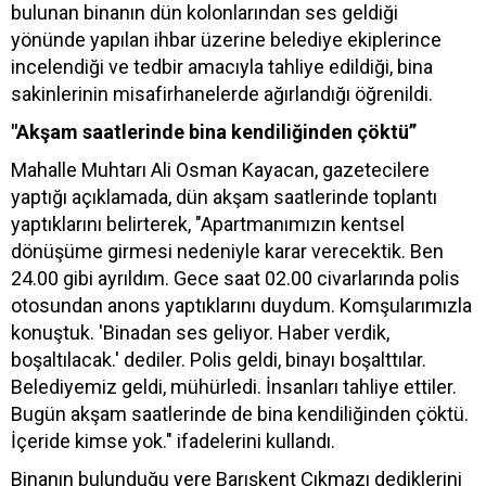
bulunan binanın dün kolonlarından ses geldiği
yönünde yapılan ihbar üzerine belediye ekiplerince
incelendiği ve tedbir amacıyla tahliye edildiği, bina
sakinlerinin misafirhanelerde ağırlandığı öğrenildi.
"Akşam saatlerinde bina kendiliğinden çöktü”
Mahalle Muhtarı Ali Osman Kayacan, gazetecilere
yaptığı açıklamada, dün akşam saatlerinde toplantı
yaptıklarını belirterek, "Apartmanımızın kentsel
dönüşüme girmesi nedeniyle karar verecektik. Ben
24.00 gibi ayrıldım. Gece saat 02.00 civarlarında polis
otosundan anons yaptıklarını duydum. Komşularımızla
konuştuk. 'Binadan ses geliyor. Haber verdik,
boşaltılacak.' dediler. Polis geldi, binayı boşalttılar.
Belediyemiz geldi, mühürledi. İnsanları tahliye ettiler.
Bugün akşam saatlerinde de bina kendiliğinden çöktü.
İçeride kimse yok." ifadelerini kullandı.
Binanın bulunduğu yere Barışkent Çıkmazı dediklerini