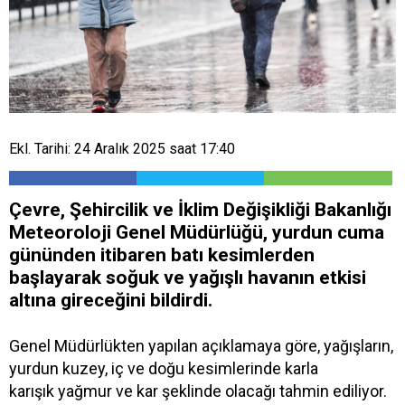
Ekl. Tarihi: 24 Aralık 2025 saat 17:40
Çevre, Şehircilik ve İklim Değişikliği Bakanlığı
Meteoroloji Genel Müdürlüğü, yurdun cuma
gününden itibaren batı kesimlerden
başlayarak soğuk ve yağışlı havanın etkisi
altına gireceğini bildirdi.
Genel Müdürlükten yapılan açıklamaya göre, yağışların,
yurdun kuzey, iç ve doğu kesimlerinde karla
karışık yağmur ve kar şeklinde olacağı tahmin ediliyor.