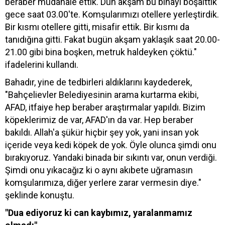
beraber müdahale ettik. Dün akşam bu binayı boşalttık
gece saat 03.00'te. Komşularımızı otellere yerleştirdik.
Bir kısmı otellere gitti, misafir ettik. Bir kısmı da
tanıdığına gitti. Fakat bugün akşam yaklaşık saat 20.00-
21.00 gibi bina boşken, metruk haldeyken çöktü."
ifadelerini kullandı.
Bahadır, yine de tedbirleri aldıklarını kaydederek,
"Bahçelievler Belediyesinin arama kurtarma ekibi,
AFAD, itfaiye hep beraber araştırmalar yapıldı. Bizim
köpeklerimiz de var, AFAD'ın da var. Hep beraber
bakıldı. Allah'a şükür hiçbir şey yok, yani insan yok
içeride veya kedi köpek de yok. Öyle olunca şimdi onu
bırakıyoruz. Yandaki binada bir sıkıntı var, onun verdiği.
Şimdi onu yıkacağız ki o aynı akıbete uğramasın
komşularımıza, diğer yerlere zarar vermesin diye."
şeklinde konuştu.
"Dua ediyoruz ki can kaybımız, yaralanmamız