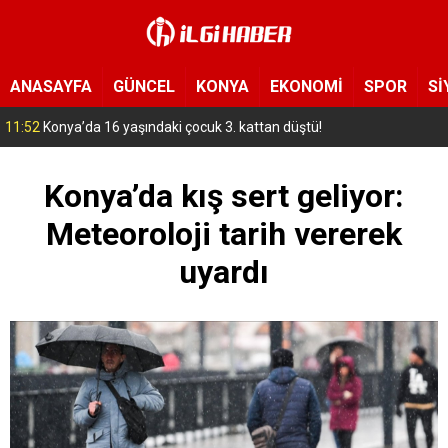
ANASAYFA
GÜNCEL
KONYA
EKONOMİ
SPOR
Sİ
11:05
Konya sanayisine dev hamle! Binlerce kişiye istihdam kapısı olacak
Konya’da kış sert geliyor:
Meteoroloji tarih vererek
uyardı