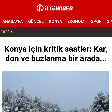
ANASAYFA
GÜNCEL
KONYA
EKONOMİ
SPOR
Sİ
15:11
Konya’da zabıta ve polis sahada! Toplu taşıma araçları tek tek denetleniyor
Konya için kritik saatler: Kar,
don ve buzlanma bir arada...