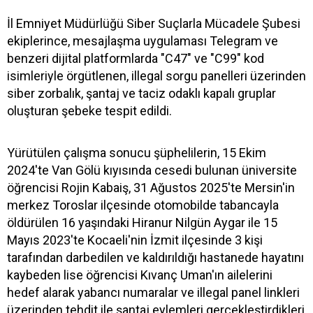
İl Emniyet Müdürlüğü Siber Suçlarla Mücadele Şubesi
ekiplerince, mesajlaşma uygulaması Telegram ve
benzeri dijital platformlarda "C47" ve "C99" kod
isimleriyle örgütlenen, illegal sorgu panelleri üzerinden
siber zorbalık, şantaj ve taciz odaklı kapalı gruplar
oluşturan şebeke tespit edildi.
Yürütülen çalışma sonucu şüphelilerin, 15 Ekim
2024'te Van Gölü kıyısında cesedi bulunan üniversite
öğrencisi Rojin Kabaiş, 31 Ağustos 2025'te Mersin'in
merkez Toroslar ilçesinde otomobilde tabancayla
öldürülen 16 yaşındaki Hiranur Nilgün Aygar ile 15
Mayıs 2023'te Kocaeli'nin İzmit ilçesinde 3 kişi
tarafından darbedilen ve kaldırıldığı hastanede hayatını
kaybeden lise öğrencisi Kıvanç Uman'ın ailelerini
hedef alarak yabancı numaralar ve illegal panel linkleri
üzerinden tehdit ile şantaj eylemleri gerçekleştirdikleri