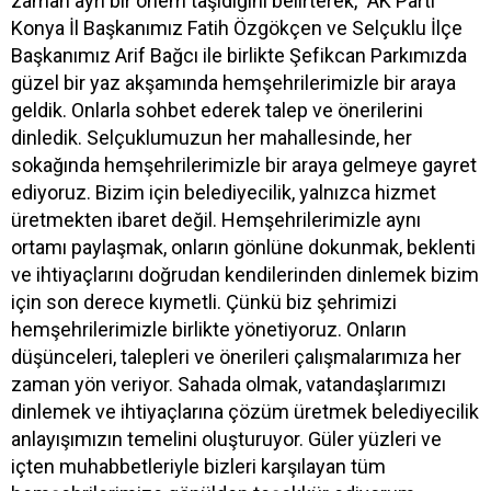
zaman ayrı bir önem taşıdığını belirterek, "AK Parti
Konya İl Başkanımız Fatih Özgökçen ve Selçuklu İlçe
Başkanımız Arif Bağcı ile birlikte Şefikcan Parkımızda
güzel bir yaz akşamında hemşehrilerimizle bir araya
geldik. Onlarla sohbet ederek talep ve önerilerini
dinledik. Selçuklumuzun her mahallesinde, her
sokağında hemşehrilerimizle bir araya gelmeye gayret
ediyoruz. Bizim için belediyecilik, yalnızca hizmet
üretmekten ibaret değil. Hemşehrilerimizle aynı
ortamı paylaşmak, onların gönlüne dokunmak, beklenti
ve ihtiyaçlarını doğrudan kendilerinden dinlemek bizim
için son derece kıymetli. Çünkü biz şehrimizi
hemşehrilerimizle birlikte yönetiyoruz. Onların
düşünceleri, talepleri ve önerileri çalışmalarımıza her
zaman yön veriyor. Sahada olmak, vatandaşlarımızı
dinlemek ve ihtiyaçlarına çözüm üretmek belediyecilik
anlayışımızın temelini oluşturuyor. Güler yüzleri ve
içten muhabbetleriyle bizleri karşılayan tüm