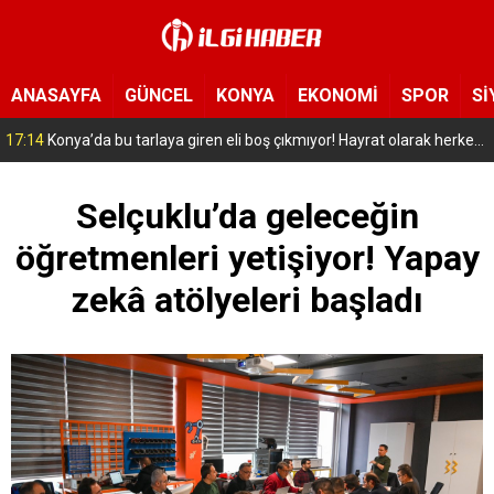
ANASAYFA
GÜNCEL
KONYA
EKONOMİ
SPOR
Sİ
17:14
Konya’da bu tarlaya giren eli boş çıkmıyor! Hayrat olarak herkese açıldı
Selçuklu’da geleceğin
öğretmenleri yetişiyor! Yapay
zekâ atölyeleri başladı