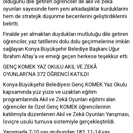
olduğunu dile getiren öğrenciler de akıl ve zekâ
oyunları sayesinde hem yeni arkadaşlıklar kurduklarını
hem de stratejik düşünme becerilerini geliştirdiklerini
belirtti.
Finalde yer almaktan duydukları mutluluğu dile getiren
öğrenciler, yaz tatillerini dolu dolu geçirmelerine imkân
sağlayan Konya Büyükşehir Belediye Başkanı Uğur
İbrahim Altay'a ve emeği geçen herkese teşekkür etti.
GENÇ KOMEK YAZ OKULU AKIL VE ZEKÂ
OYUNLARI'NA 372 ÖĞRENCİ KATILDI
Konya Büyükşehir Belediyesi Genç KOMEK Yaz Okulu
kapsamında yüz yüze ve uzaktan eğitim
programlarında Akıl ve Zekâ Oyunları eğitimi alan
öğrenciler ile Özel Genç KOMEK öğrencilerinin
katılımıyla düzenlenen Akıl ve Zekâ Oyunları Yarışması,
İsviçre usulü turnuva sistemiyle gerçekleştirildi.
Yarışmada 7-10 yaş grubundan 182, 11-14 yaş