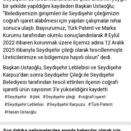
bir şekilde yapıldığını kaydeden Başkan Ustaoğlu;
"Belediyemizin girişimleri ile Seydişehir çileğimizin
coğrafi işaret alabilmesi için yapılan çalışmalar nihai
sonuca ulaştı. Başvurumuz, Türk Patent ve Marka
Kurumu tarafından olumlu sonuçlandırılarak 8 Eylül
2022 itibaren korunmak üzere ilçemiz adına 12 Aralık
2025 itibarıyla Seydişehir çileği olarak tescillenmiştir.
Üreticilerimize ve bölgemize hayırlı olsun" dedi.
Başkan Ustaoğlu, Seydişehir Leblebisi ve Seydişehir
Karpuz'dan sonra Seydişehir Çileği ile Seydişehir
Belediyesi tarafından tescil ettirilen ilçenin coğrafi
işaretli ürün sayısının 3'e yükseldiğini kaydetti
#Seydişehir
#çlek
#Seydişehir çileği
#coğrafi işaret
#Seydişehir Leblebisi
#Seydişehir Karpuzu
#Türk Patent
#Hasan Ustaoğlu
Son dakika gelişmelerden anında haberdar olmak için