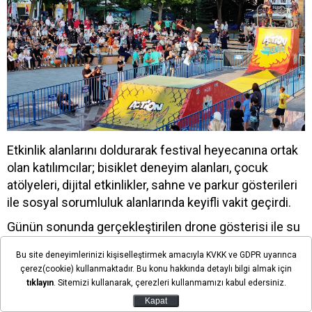
Etkinlik alanlarını doldurarak festival heyecanına ortak
olan katılımcılar; bisiklet deneyim alanları, çocuk
atölyeleri, dijital etkinlikler, sahne ve parkur gösterileri
ile sosyal sorumluluk alanlarında keyifli vakit geçirdi.
Günün sonunda gerçekleştirilen drone gösterisi ile su
perdesi ve bisiklet video mapping gösterileri de
Bu site deneyimlerinizi kişiselleştirmek amacıyla KVKK ve GDPR uyarınca
festivale görsel zenginlik kattı.
çerez(cookie) kullanmaktadır. Bu konu hakkında detaylı bilgi almak için
tıklayın
. Sitemizi kullanarak, çerezleri kullanmamızı kabul edersiniz.
BAŞKAN ALTAY TÜM KONYALILARI FESTİVALE
DAVET ETTİ
Kapat