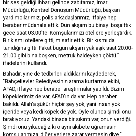
bir ses geldiği ihbarı gelince zabıtamız, İmar
Müdürlüğü, Kentsel Dönüşüm Müdürlüğü, başkan
yardımcılarımız, polis arkadaşlarımız, itfaiye hep
beraber müdahale ettik. Dün akşam bu binayı boşalttık
gece saat 03.00'te. Komşularımızı otellere yerleştirdik.
Bir kısmı otellere gitti, misafir ettik. Bir kısmı da
tanıdığına gitti. Fakat bugün akşam yaklaşık saat 20.00-
21.00 gibi bina boşken, metruk haldeyken çöktü."
ifadelerini kullandı.
Bahadır, yine de tedbirleri aldıklarını kaydederek,
"Bahçelievler Belediyesinin arama kurtarma ekibi,
AFAD, itfaiye hep beraber araştırmalar yapıldı. Bizim
köpeklerimiz de var, AFAD'ın da var. Hep beraber
bakıldı. Allah'a şükür hiçbir şey yok, yani insan yok
içeride veya kedi köpek de yok. Öyle olunca şimdi onu
bırakıyoruz. Yandaki binada bir sıkıntı var, onun verdiği.
Şimdi onu yıkacağız ki o aynı akıbete uğramasın
komşularımıza, diğer yerlere zarar vermesin diye."