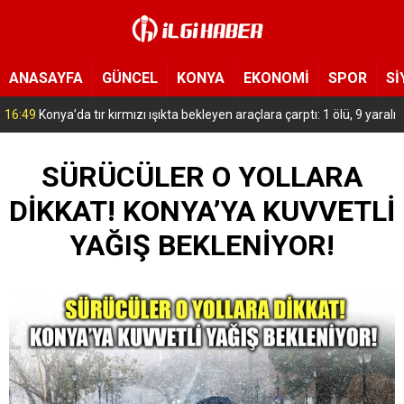
ANASAYFA
GÜNCEL
KONYA
EKONOMİ
SPOR
Sİ
15:54
Yeni Medya Cemiyeti’nden Hakimiyet Gazetesi’ne 30. yıl ziyareti
SÜRÜCÜLER O YOLLARA
DİKKAT! KONYA’YA KUVVETLİ
YAĞIŞ BEKLENİYOR!