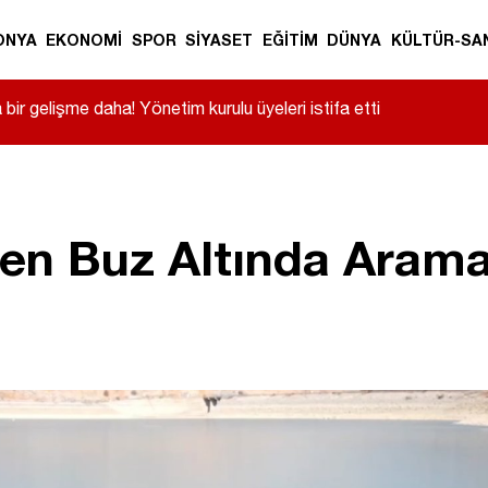
ONYA
EKONOMİ
SPOR
SİYASET
EĞİTİM
DÜNYA
KÜLTÜR-SA
ir gelişme daha! Yönetim kurulu üyeleri istifa etti
rden Buz Altında Aram