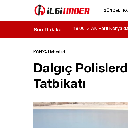
GÜNCEL
K
18:06
/
AK Parti Konya’da b
Son Dakika
|
KONYA Haberleri
Dalgıç Polisle
Tatbikatı