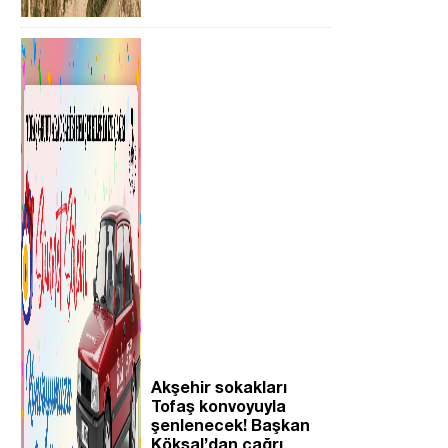
Akşehir sokakları
Tofaş konvoyuyla
şenlenecek! Başkan
Köksal’dan çağrı