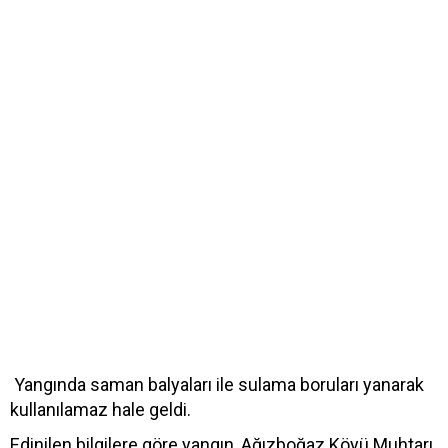
Yangında saman balyaları ile sulama boruları yanarak
kullanılamaz hale geldi.
Edinilen bilgilere göre yangın, Ağızboğaz Köyü Muhtarı