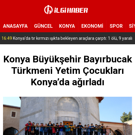
ANASAYFA
GÜNCEL
KONYA
EKONOMİ
SPOR
Sİ
15:54
Yeni Medya Cemiyeti’nden Hakimiyet Gazetesi’ne 30. yıl ziyareti
Konya Büyükşehir Bayırbucak
Türkmeni Yetim Çocukları
Konya’da ağırladı