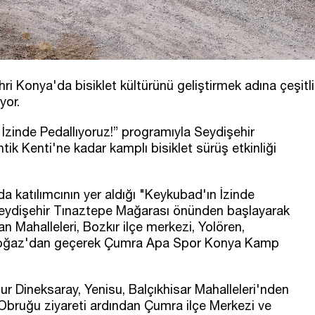
ri Konya'da bisiklet kültürünü geliştirmek adına çeşitli
yor.
inde Pedallıyoruz!” programıyla Seydişehir
k Kenti'ne kadar kamplı bisiklet sürüş etkinliği
a katılımcının yer aldığı "Keykubad'ın İzinde
ü Seydişehir Tınaztepe Mağarası önünden başlayarak
n Mahalleleri, Bozkır ilçe merkezi, Yolören,
i Boğaz'dan geçerek Çumra Apa Spor Konya Kamp
ur Dineksaray, Yenisu, Balçıkhisar Mahalleleri'nden
bruğu ziyareti ardından Çumra ilçe Merkezi ve