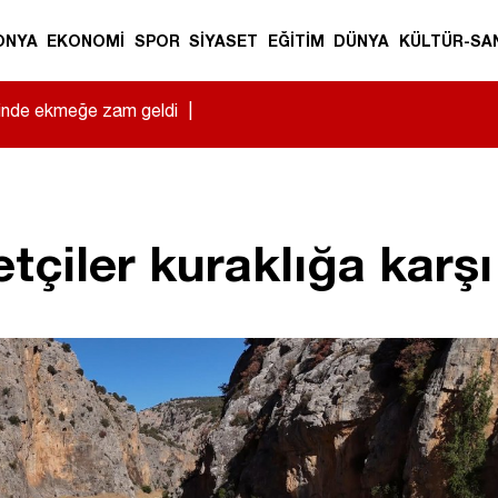
ONYA
EKONOMİ
SPOR
SİYASET
EĞİTİM
DÜNYA
KÜLTÜR-SA
sinde ekmeğe zam geldi
|
tçiler kuraklığa karşı