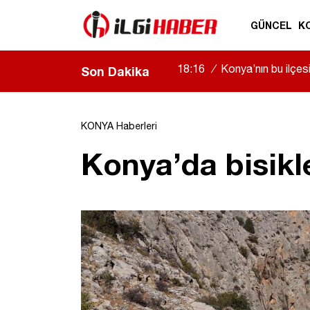
GÜNCEL
K
18:16
/
Konya’nın bu ilçe
Son Dakika
KONYA Haberleri
Konya’da bisikle