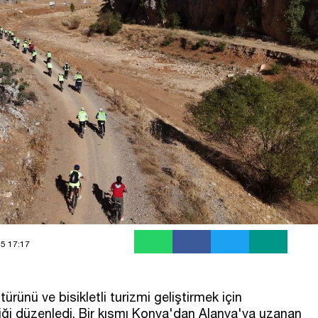
25 17:17
ürünü ve bisikletli turizmi geliştirmek için
liği düzenledi. Bir kısmı Konya'dan Alanya'ya uzanan