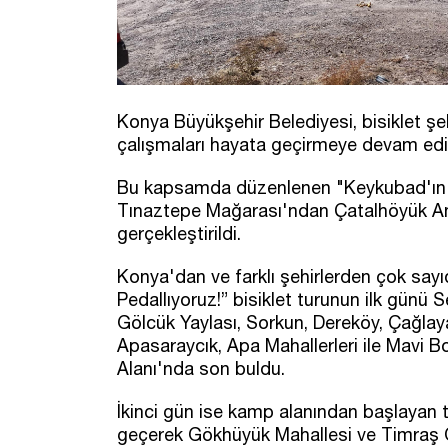
Konya Büyükşehir Belediyesi, bisiklet şeh
çalışmaları hayata geçirmeye devam edi
Bu kapsamda düzenlenen "Keykubad'ın İz
Tınaztepe Mağarası'ndan Çatalhöyük Anti
gerçekleştirildi.
Konya'dan ve farklı şehirlerden çok sayıd
Pedallıyoruz!” bisiklet turunun ilk gün
Gölcük Yaylası, Sorkun, Dereköy, Çağlaya
Apasaraycık, Apa Mahallerleri ile Mav
Alanı'nda son buldu.
İkinci gün ise kamp alanından başlayan t
geçerek Gökhüyük Mahallesi ve Timraş O