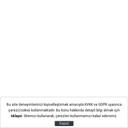
AK Parti Ereğli İlçe Başkanı İbrahim Erol'un iki gün
Bu site deneyimlerinizi kişiselleştirmek amacıyla KVKK ve GDPR uyarınca
çerez(cookie) kullanmaktadır. Bu konu hakkında detaylı bilgi almak için
önce görevden alınmasının ardından teşkilatta yeni bir
tıklayın
. Sitemizi kullanarak, çerezleri kullanmamızı kabul edersiniz.
süreç başladı.
Bugün ise ilçe yönetim kurulunda yer
Kapat
alan üyelerin istifalarının alındığı öğrenildi.