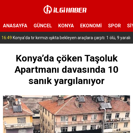
ANASAYFA
GÜNCEL
KONYA
EKONOMİ
SPOR
Sİ
15:54
Yeni Medya Cemiyeti’nden Hakimiyet Gazetesi’ne 30. yıl ziyareti
Konya’da çöken Taşoluk
Apartmanı davasında 10
sanık yargılanıyor