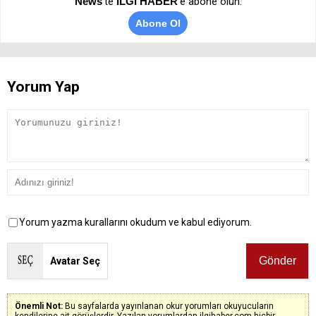
News
’te
İLGİ HABER
'e abone olun.
Abone Ol
Yorum Yap
Yorum yazma kurallarını okudum ve kabul ediyorum.
Avatar Seç
Önemli Not:
Bu sayfalarda yayınlanan okur yorumları okuyucuların
kendilerine ait görüşlerdir. Yazılan yorumlardan ilgihaber.com hiçbir