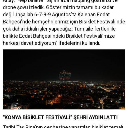
Altay, "Hep birlikte Taş Bina'da mapping gösterisi ve
drone şovu izledik. Gösterimizin tamamı bu kadar
değil. İnşallah 6-7-8-9 Ağustos'ta Kalehan Ecdat
Bahçesi'nde hemşehrilerimiz için Bisiklet Festivali'nde
çok daha iddialı işler yapacağız. Tüm aile fertleri ile
birlikte Ecdat Bahçesi'ndeki Bisiklet Festivali'mize
herkesi davet ediyorum” ifadelerini kullandı.
"KONYA BİSİKLET FESTİVALİ” ŞEHRİ AYDINLATTI
Tarihi Taş Bina'nın cephesine yansıtılan bisiklet temalı