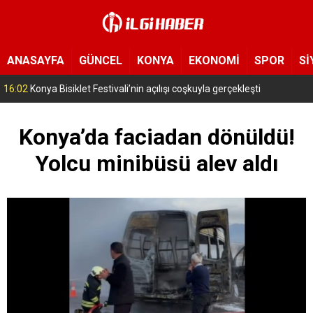
ANASAYFA
GÜNCEL
KONYA
EKONOMİ
SPOR
Sİ
15:11
Konya’da zabıta ve polis sahada! Toplu taşıma araçları tek tek denetleniyor
Konya’da faciadan dönüldü!
Yolcu minibüsü alev aldı