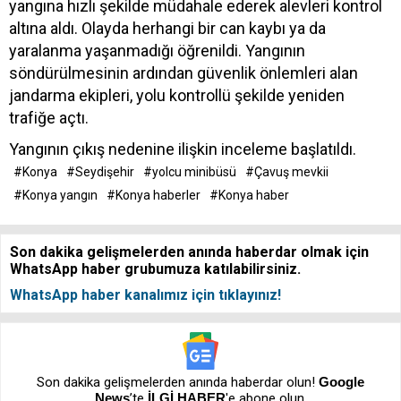
yangına hızlı şekilde müdahale ederek alevleri kontrol
altına aldı. Olayda herhangi bir can kaybı ya da
yaralanma yaşanmadığı öğrenildi. Yangının
söndürülmesinin ardından güvenlik önlemleri alan
jandarma ekipleri, yolu kontrollü şekilde yeniden
trafiğe açtı.
Yangının çıkış nedenine ilişkin inceleme başlatıldı.
#Konya
#Seydişehir
#yolcu minibüsü
#Çavuş mevkii
#Konya yangın
#Konya haberler
#Konya haber
Son dakika gelişmelerden anında haberdar olmak için
WhatsApp haber grubumuza katılabilirsiniz.
WhatsApp haber kanalımız için tıklayınız!
Son dakika gelişmelerden anında haberdar olun!
Google
News
’te
İLGİ HABER
'e abone olun.