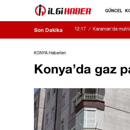
GÜNCEL
K
12:17
/
Karaman’da muhtarı
Son Dakika
KONYA Haberleri
Konya’da gaz p