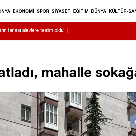
ONYA
EKONOMİ
SPOR
SİYASET
EĞİTİM
DÜNYA
KÜLTÜR-SA
n tarlası alevlere teslim oldu!
|
atladı, mahalle soka