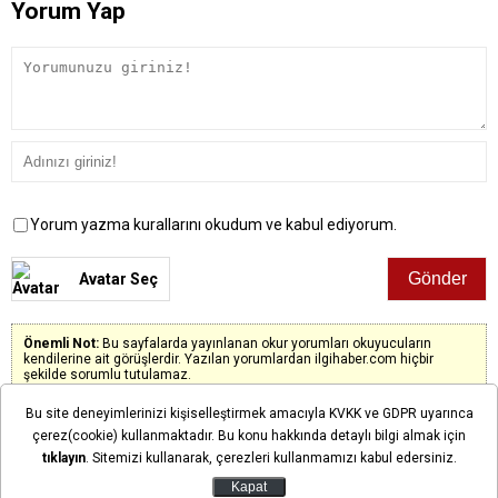
Yorum Yap
Yorum yazma kurallarını okudum ve kabul ediyorum.
Avatar Seç
Önemli Not:
Bu sayfalarda yayınlanan okur yorumları okuyucuların
kendilerine ait görüşlerdir. Yazılan yorumlardan ilgihaber.com hiçbir
şekilde sorumlu tutulamaz.
Bu site deneyimlerinizi kişiselleştirmek amacıyla KVKK ve GDPR uyarınca
çerez(cookie) kullanmaktadır. Bu konu hakkında detaylı bilgi almak için
tıklayın
. Sitemizi kullanarak, çerezleri kullanmamızı kabul edersiniz.
Henüz yorum yapılmadı. İlk yorumu siz yapın!
Kapat