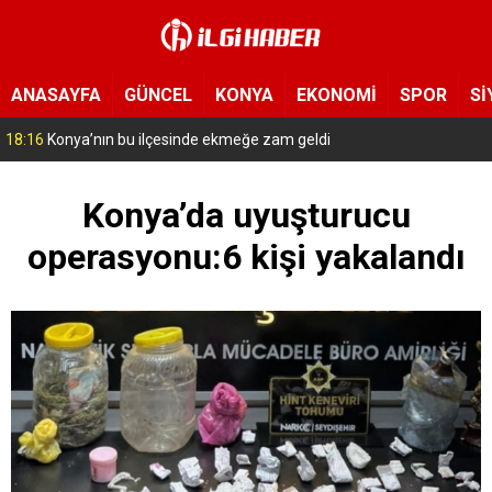
ANASAYFA
GÜNCEL
KONYA
EKONOMİ
SPOR
Sİ
17:14
Konya’da bu tarlaya giren eli boş çıkmıyor! Hayrat olarak herkese 
Konya’da uyuşturucu
operasyonu:6 kişi yakalandı