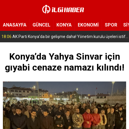
ANASAYFA
GÜNCEL
KONYA
EKONOMİ
SPOR
Sİ
18:06
AK Parti Konya’da bir gelişme daha! Yönetim kurulu üyeleri istifa etti
Konya’da Yahya Sinvar için
gıyabi cenaze namazı kılındı!