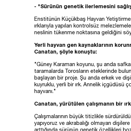
- "Sürünün genetik ilerlemesini sağl
Enstitünün Küçükbaş Hayvan Yetiştirme
ırklarıyla yapılan kontrolsüz melezlemeler
neslinin tükenme noktasına geldiğini söy
Yerli hayvan gen kaynaklarının korun
Canatan, şöyle konuştu:
"Güney Karaman koyunu, şu anda safkan
taramalarda Torosların eteklerinde bulu
başlayan bir proje. Şu anda erkek ve diş
kuyruklu, yerli bir ırk. Annelik içgüdüsü
hayvanı."
Canatan, yürütülen çalışmanın bir ır
Çalışmalarının büyük titizlikle sürdürül
yapıyoruz ve akrabalığı olmayan dişiler
arttığında sürünün genetik özellikleri b