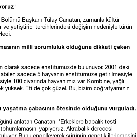
ıyoruz"
 Bölümü Başkanı Tülay Canatan, zamanla kültür
 ve yetiştirici tercihlerindeki değişim nedeniyle türün
ledi.
masının milli sorumluluk olduğuna dikkati çeken
 olarak sadece enstitümüzde bulunuyor. 2001'deki
nabilen sadece 5 hayvanın enstitümüze getirilmesiyle
isiyle 100 civarında hayvanımız var. Kombine, yağlı
 çok yüksek. Eti de çok güzel. Bu, bizim coğrafyamızın
kı yaşatma çabasının ötesinde olduğunu vurguladı.
düğünü anlatan Canatan, "Erkeklere babalık testi
e tohumlamasını yapıyoruz. Akrabalık derecesi
ozuluyor. Bunu engelleyerek sürünün genetik ilerlemesini