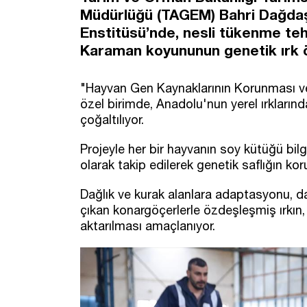
Müdürlüğü (TAGEM) Bahri Dağdaş
Enstitüsü’nde, nesli tükenme teh
Karaman koyununun genetik ırk öz
"Hayvan Gen Kaynaklarının Korunması ve
özel birimde, Anadolu'nun yerel ırklar
çoğaltılıyor.
Projeyle her bir hayvanın soy kütüğü bilgi
olarak takip edilerek genetik saflığın ko
Dağlık ve kurak alanlara adaptasyonu, daya
çıkan konargöçerlerle özdeşleşmiş ırkın,
aktarılması amaçlanıyor.