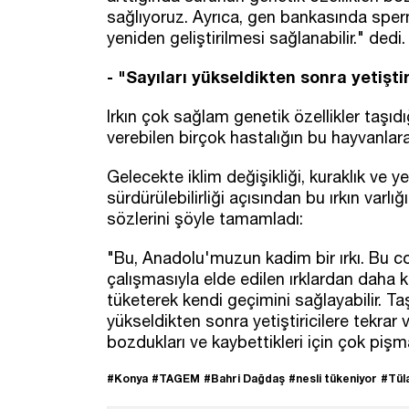
sağlıyoruz. Ayrıca, gen bankasında sper
yeniden geliştirilmesi sağlanabilir." dedi.
- "Sayıları yükseldikten sonra yetişti
Irkın çok sağlam genetik özellikler taşıdı
verebilen birçok hastalığın bu hayvanlar
Gelecekte iklim değişikliği, kuraklık ve ye
sürdürülebilirliği açısından bu ırkın varl
sözlerini şöyle tamamladı:
"Bu, Anadolu'muzun kadim bir ırkı. Bu 
çalışmasıyla elde edilen ırklardan daha ka
tüketerek kendi geçimini sağlayabilir. Taş
yükseldikten sonra yetiştiricilere tekrar v
bozdukları ve kaybettikleri için çok pişm
#Konya
#TAGEM
#Bahri Dağdaş
#nesli tükeniyor
#Tül