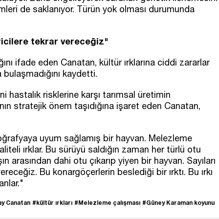
mleri de saklanıyor. Türün yok olması durumunda
ricilere tekrar vereceğiz"
ğını ifade eden Canatan, kültür ırklarına ciddi zararlar
a bulaşmadığını kaydetti.
ni hastalık risklerine karşı tarımsal üretimin
ığının stratejik önem taşıdığına işaret eden Canatan,
coğrafyaya uyum sağlamış bir hayvan. Melezleme
liteli ırklar. Bu sürüyü saldığın zaman her türlü otu
ın arasından dahi otu çıkarıp yiyen bir hayvan. Sayıları
ereceğiz. Bu konargöçerlerin beslediği bir ırktı. Bu ırkı
anlar."
ay Canatan
#kültür ırkları
#Melezleme çalışması
#Güney Karaman koyunu