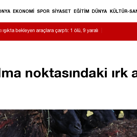
ONYA
EKONOMİ
SPOR
SİYASET
EĞİTİM
DÜNYA
KÜLTÜR-SA
 ışıkta bekleyen araçlara çarptı: 1 ölü, 9 yaralı
|
lma noktasındaki ırk 