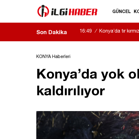
GÜNCEL
K
16:49
/
Konya’da tır kırmızı
Son Dakika
KONYA Haberleri
Konya’da yok o
kaldırılıyor