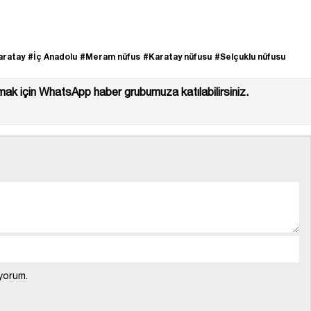
aratay
#İç Anadolu
#Meram nüfus
#Karatay nüfusu
#Selçuklu nüfusu
ak için WhatsApp haber grubumuza katılabilirsiniz.
yorum.