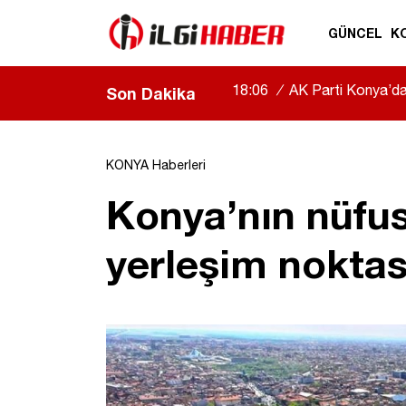
GÜNCEL
K
18:06
/
AK Parti Konya’da b
Son Dakika
|
KONYA Haberleri
Konya’nın nüfus
yerleşim noktas