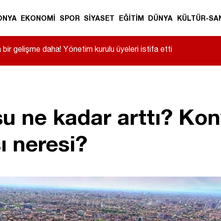
ONYA
EKONOMİ
SPOR
SİYASET
EĞİTİM
DÜNYA
KÜLTÜR-SA
ir gelişme daha! Yönetim kurulu üyeleri istifa etti
u ne kadar arttı? Ko
ı neresi?