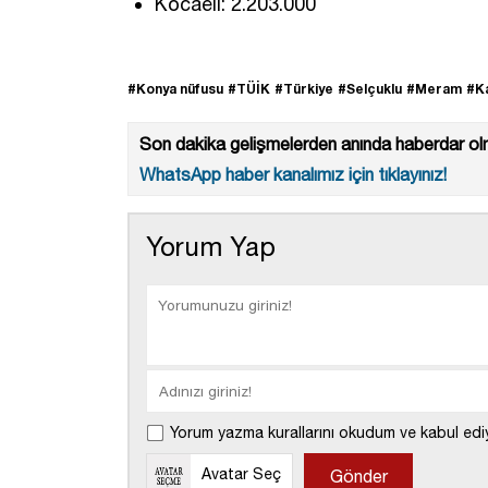
Kocaeli: 2.203.000
#Konya nüfusu
#TÜİK
#Türkiye
#Selçuklu
#Meram
#K
Son dakika gelişmelerden anında haberdar olm
WhatsApp haber kanalımız için tıklayınız!
Yorum Yap
Yorum yazma kurallarını okudum ve kabul edi
Avatar Seç