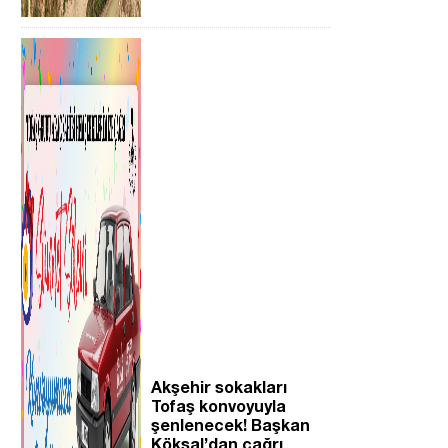
Akşehir sokakları
Tofaş konvoyuyla
şenlenecek! Başkan
Köksal’dan çağrı