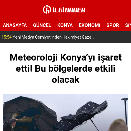
ANASAYFA
GÜNCEL
KONYA
EKONOMİ
SPOR
Sİ
15:54
Yeni Medya Cemiyeti’nden Hakimiyet Gazetesi’ne 30. yıl ziyareti
Meteoroloji Konya’yı işaret
etti! Bu bölgelerde etkili
olacak