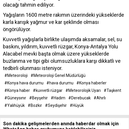
olacağı tahmin ediliyor.
Yağışların 1600 metre rakımın üzerindeki yükseklerde
karla karışık yağmur ve kar şeklinde olması
öngörülüyor.
Kuvvetli yağışlarla birlikte ulaşımda aksamalar, sel, su
baskını, yıldırım, kuvvetli rüzgar, Konya-Antalya Yolu
Alacabel mevki başta olmak üzere yükseklerde
buzlanma ve tipi gibi olumsuzluklara karşı dikkatli ve
tedbirli olunması isteniyor.
#Meteoroloji
#Meteoroloji Genel Müdürlüğü
#Konya hava durumu
#hava durumu
#Konya haberler
#Konya haber
#kuvvetli rüzgar
#Meteorolojik Uyarı
#Taşkent
#Güneysınır
#Beyşehir
#Hadim
#Derebucak
#Ahırlı
#Yalıhüyük
#Bozkır
#Seydişehir
#Hüyük
Son dakika gelişmelerden anında haberdar olmak için