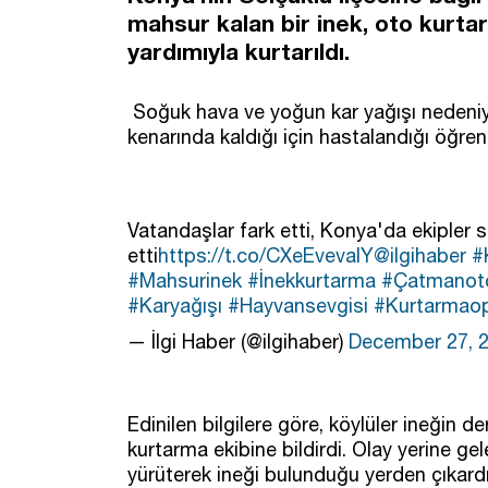
mahsur kalan bir inek, oto kurtar
yardımıyla kurtarıldı.
Soğuk hava ve yoğun kar yağışı nedeniy
kenarında kaldığı için hastalandığı öğreni
Vatandaşlar fark etti, Konya'da ekipler
etti
https://t.co/CXeEvevalY
@ilgihaber
#
#Mahsurinek
#İnekkurtarma
#Çatmanot
#Karyağışı
#Hayvansevgisi
#Kurtarmao
— İlgi Haber (@ilgihaber)
December 27, 
Edinilen bilgilere göre, köylüler ineğin
kurtarma ekibine bildirdi. Olay yerine ge
yürüterek ineği bulunduğu yerden çıkardı