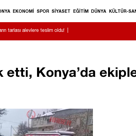
ONYA
EKONOMİ
SPOR
SİYASET
EĞİTİM
DÜNYA
KÜLTÜR-SA
n tarlası alevlere teslim oldu!
|
k etti, Konya’da ekipl