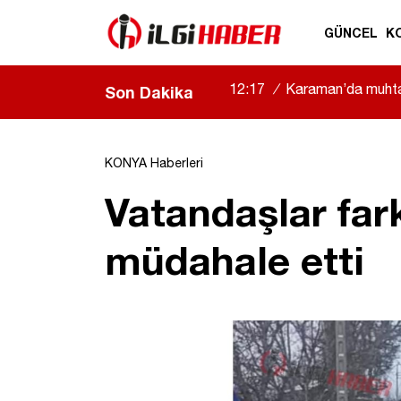
GÜNCEL
K
12:17
/
Karaman’da muhtarı
Son Dakika
KONYA Haberleri
Vatandaşlar far
müdahale etti