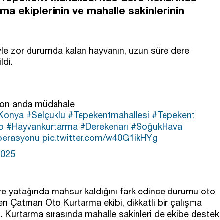
ma ekiplerinin ve mahalle sakinlerinin
le zor durumda kalan hayvanın, uzun süre dere
ldi.
 son anda müdahale
Konya
#Selçuklu
#Tepekentmahallesi
#Tepekent
o
#Hayvankurtarma
#Derekenarı
#SoğukHava
perasyonu
pic.twitter.com/w40G1ikHYg
2025
 dere yatağında mahsur kaldığını fark edince durumu oto
len Çatman Oto Kurtarma ekibi, dikkatli bir çalışma
. Kurtarma sırasında mahalle sakinleri de ekibe destek